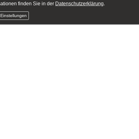
ationen finden Sie in der
Datenschutzerklärung
.
 Einstellungen
Wir sind gerne für Sie da!
BROKER AND MORE
Ver­sicherungs­makler
Thorsten Kotowski
Friedrichstraße 34
54516 Wittlich
06571 177990